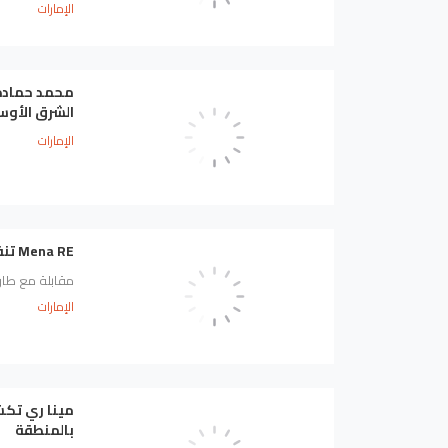
الإمارات
محمد حمادة 
الشرق الأوسط ل
الإمارات
Mena RE تنفذ عمليات إكتتابية بـ 80 مليون دولار في 2025
مقابلة مع طار
الإمارات
مينا ري تكش
بالمنطقة