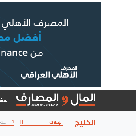
المش
الخليج