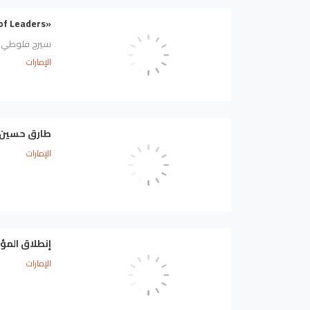
«The Rise of Leaders» تسلّط الضوء على قياديين من «Arabia Insurance» في الإمارات
سيرج فلوطي وم
الإمارات
طارق حسين رئيس
الإمارات
إنطلاق المؤتمر 
الإمارات