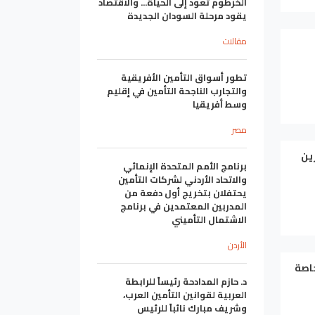
الخرطوم تعود إلى الحياة... والاقتصاد
يقود مرحلة السودان الجديدة
مقالات
تطور أسواق التأمين الأفريقية
والتجارب الناجحة التأمين في إقليم
وسط أفريقيا
مصر
ين
برنامج الأمم المتحدة الإنمائي
والاتحاد الأردني لشركات التأمين
يحتفلان بتخريج أول دفعة من
المدربين المعتمدين في برنامج
الاشتمال التأميني
الأردن
لخاصة
د. حازم المدادحة رئيساً للرابطة
العربية لقوانين التأمين العرب،
وشريف مبارك نائباً للرئيس