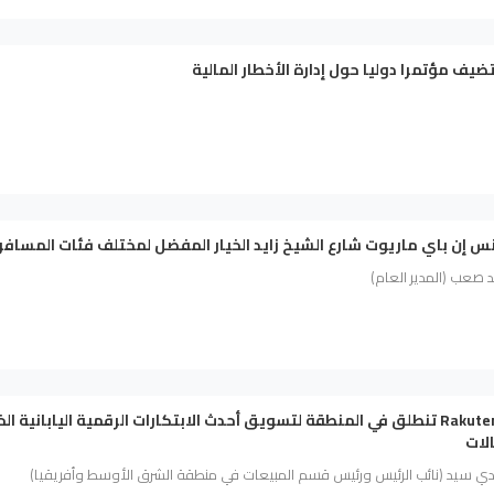
ضيف مؤتمرا دوليا حول إدارة الأخطار المالية
س إن باي ماريوت شارع الشيخ زايد الخيار المفضل لمختلف فئات المسافر
 صعب (المدير العام)
Rakuten Symphony تنطلق في المنطقة لتسويق أحدث الابتكارات الرقمية اليابانية ا
لات
ي سيد (نائب الرئيس ورئيس قسم المبيعات في منطقة الشرق الأوسط وأفريقيا)