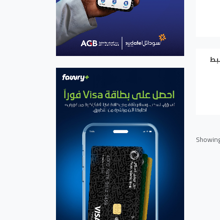
ضبط
Showin