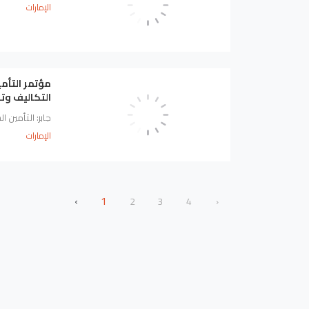
الإمارات
مؤتمر التأم
التكاليف وت
جابر: التأمين 
الإمارات
‹
1
2
3
4
›