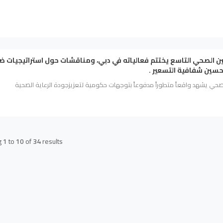
ين الصحي التاسع يختتم فعالياته في دبي، ومناقشات حول استراتيجيات 
حسين شفافية التسعير .
الصحي يشهد واقعاً متطوراً مدفوعاً بتوجهات حكومية لتعزيزجودة الرعاية الصحية
g
1
to
10
of
34
results