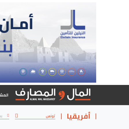
المش
أفريقيا