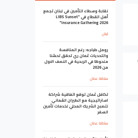
نقابة وسطاء التأمين في لبنان تجمع
أهل القطاع في "LIBS Sunset
Insurance Gathering 2026"
لبنان
رومل طباجه: رغم المنافسة
والتحديات عُمان ري تحقق تحسّنا
2026 في
ملحوظا في الربحية في النصف الاول
من 2026
سلطنة عمان
تكافل عُمان توقع اتفاقية شراكة
استراتيجية مع الطيران العُماني
لتصبح الشريك المحلي لخدمات تأمين
السفر
سلطنة عمان