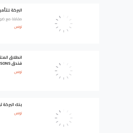
البركة للتأم
مقابلة مع ضوان
تونس
فندق FOUR SEASONS، قمرت – تونس
تونس
بنك البركة تونس يرفع ص
تونس