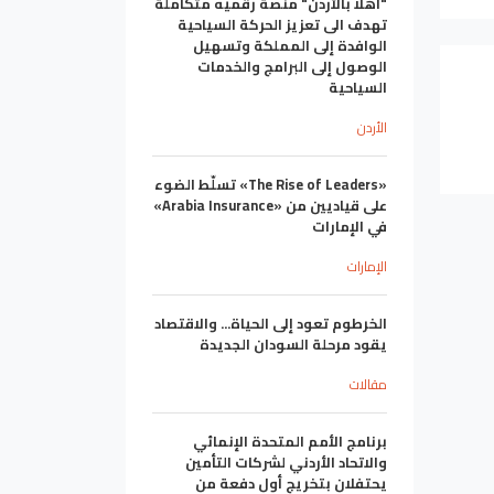
"أهلا بالأردن" منصة رقميه متكاملة
تهدف الى تعزيز الحركة السياحية
الوافدة إلى المملكة وتسهيل
الوصول إلى البرامج والخدمات
السياحية
الأردن
«The Rise of Leaders» تسلّط الضوء
على قياديين من «Arabia Insurance»
في الإمارات
الإمارات
الخرطوم تعود إلى الحياة... والاقتصاد
يقود مرحلة السودان الجديدة
مقالات
برنامج الأمم المتحدة الإنمائي
والاتحاد الأردني لشركات التأمين
يحتفلان بتخريج أول دفعة من