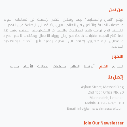
من نحن
تهتم "المال والمصارف" برصد وتحليل الأخبار الرئيسية في قطاعات البنوك
والخدمات المالية والتأمين في العالم العربي، إضافة الى الإضاءة على التحديات
الرئيسية التي تواجه هذه القطاعات والتطورات التكنولوجية الجديدة وسواها.
كما تنشر المجلة مقابلات خاصة مع رجال ورواد الأعمال ومقالات لأهم الخبراء
والمحللين الإقتصاديين، إضافة الى تغطية يومية لأبرز الأحداث الإقتصادية
الجديدة.
الأخبار
المشرق
الخليج
أفريقيا
العالم
متفرّقات
مقالات
الأعداد
فيديو
إتصل بنا
Aylout Street, Massad Bldg
2nd floor, Office Nb. 20
Mansourieh, Lebanon
Mobile: +961-3-971 918
Email:
info@almalwalmassaref.com
Join Our Newsletter