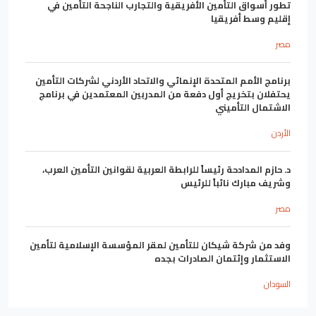
تطور أسواق التأمين الأفريقية والتجارب الناجحة التأمين في
إقليم وسط أفريقيا
مصر
برنامج الأمم المتحدة الإنمائي والاتحاد الأردني لشركات التأمين
يحتفلان بتخريج أول دفعة من المدربين المعتمدين في برنامج
الاشتمال التأميني
الأردن
د. حازم المدادحة رئيساً للرابطة العربية لقوانين التأمين العرب،
وشريف مبارك نائباً للرئيس
مصر
وفد من شركة شيكان للتأمين لمقر المؤسسة الإسلامية لتأمين
الاستثمار وإئتمان الصادرات بجده
السودان